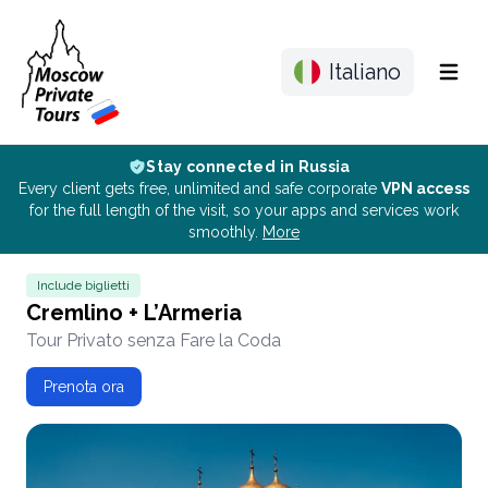
Italiano
Menu
Stay connected in Russia
Every client gets free, unlimited and safe corporate
VPN access
for the full length of the visit, so your apps and services work
smoothly.
More
Include biglietti
Cremlino + L’Armeria
Tour Privato senza Fare la Coda
Prenota ora