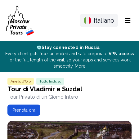
Italiano
Menu
Stay connected in Russia
Every client gets free, unlimited and safe corporate
VPN access
for the full length of the visit, so your apps and services work
smoothly.
More
Anello d'Oro
Tutto Incluso
Tour di Vladimir e Suzdal
Tour Privato di un Giorno Intero
Prenota ora